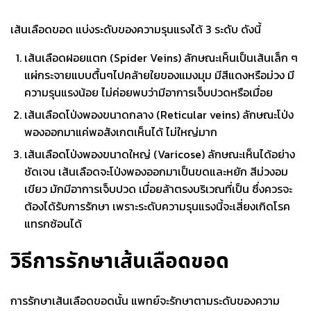
เส้นเลือดขอด
แบ่งระดับของความรุนแรงได้ 3 ระดับ ดังนี้
เส้นเลือดฝอยแตก (Spider Veins) ลักษณะเห็นเป็นเส้นเล็ก ๆ
แผ่กระจายแบบตื้นๆไปคล้ายใยของแมงมุม มีสีแดงหรือม่วง มี
ความรุนแรงน้อย ไม่ค่อยพบว่ามีอาการเจ็บปวดหรือเมื่อย
เส้นเลือดโป่งพองขนาดกลาง (Reticular veins) ลักษณะโป่ง
พองออกมาแค่พอสังเกตเห็นได้ ไม่ใหญ่มาก
เส้นเลือดโป่งพองขนาดใหญ่ (Varicose) ลักษณะเห็นได้อย่าง
ชัดเจน เส้นเลือดจะโป่งพองออกมาเป็นขดและหยัก สีม่วงอม
เขียว มักมีอาการเจ็บปวด เมื่อยล้าตรงบริเวณที่เป็น ซึ่งควรจะ
ต้องได้รับการรักษา เพราะระดับความรุนแรงนี้จะเสี่ยงเกิดโรค
แทรกซ้อนได้
วิธีการรักษา
เส้นเลือดขอด
การรักษา
เส้นเลือดขอด
นั้น แพทย์จะรักษาตามระดับของความ