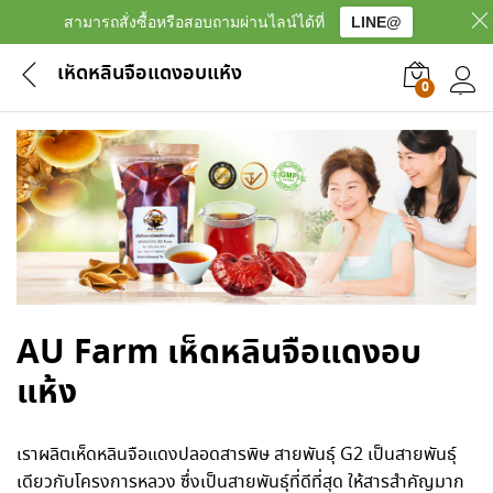
สามารถสั่งซื้อหรือสอบถามผ่านไลน์ได้ที่
LINE@
เห็ดหลินจือแดงอบแห้ง
0
เข้าสู
AU Farm เห็ดหลินจือแดงอบ
แห้ง
เราผลิตเห็ดหลินจือแดงปลอดสารพิษ
สายพันธุ์ G2
เป็นสายพันธุ์
เดียวกับโครงการหลวง ซึ่งเป็นสายพันธุ์ที่ดีที่สุด ให้สารสำคัญมาก