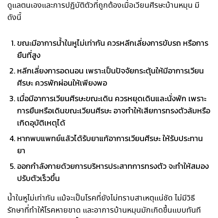
ดูแลตนเองและการปฏิบัติตัวที่ถูกต้องเมื่อเวียนศีรษะบ้านหมุน มี
ดังนี้
ขณะมีอาการน้ำในหูไม่เท่ากัน ควรหลีกเลี่ยงการขับรถ หรือการ
ยืนที่สูง
หลีกเลี่ยงการอดนอน เพราะเป็นปัจจัยกระตุ้นให้มีอาการเวียน
ศีรษะ ควรพักผ่อนให้เพียงพอ
เมื่อมีอาการเวียนศีรษะขณะเดิน ควรหยุดเดินและนั่งพัก เพราะ
การยืนหรือเดินขณะเวียนศีรษะ
อาจทำให้เสียการทรงตัวล้มหรือ
เกิดอุบัติเหตุได้
หากพบแพทย์แล้วได้รับยาแก้อาการเวียนศีรษะ ให้รับประทาน
ยา
ออกกำลังกายด้วยการบริหารประสาทการทรงตัว จะทำให้สมอง
ปรับตัวเร็วขึ้น
น้ำในหูไม่เท่ากัน
แม้จะเป็นโรคที่ยังไม่ทราบสาเหตุแน่ชัด
ไม่มีวิธี
รักษาที่ทำให้โรคหายขาด และ
อาการบ้านหมุนมักเกิดขึ้นแบบทันที