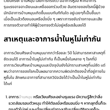
เวียนศีรษะ บ้านหมุน เสียการทรงตัว มีอาการหูอื้อ หากอาการ
รุนแรงอาจอาเจียนและเหงื่อออกร่วมด้วย อันตรายของโรคนี้ผู้ป่วย
มักมีอาการบ้านหมุนเกิดขึ้นแบบทันทีทันใด อยู่เฉยๆก็เป็นขึ้นมา
เมื่อเป็นแล้วต้องนอนหรือนั่งนิ่ง ๆ เพราะการขยับร่างกายและเสีย
การทรงตัวอาจทำให้ผู้ป่วยทรงตัวไม่อยู่หรือเซล้มลงได้
สาเหตุและอาการน้ำในหูไม่เท่ากัน
อาการเวียนศีรษะบ้านหมุนมากกว่าร้อยละ 50 ไม่สามารถหาสาเหตุที่
ชัดเจนได้ อาการ
น้ำในหูไม่เท่ากัน
ก็เป็นหนึ่งในหลาย ๆ โรคที่มี
อาการเวียนศีรษะบ้านหมูนและปัจจุบันยังไม่ทราบสาเหตุที่แน่ชัด แต่
พบว่าอาการของโรคเป็นผลมาจากความผิดปกติของน้ำที่อยู่ภายใน
หูชั้นใน ลักษณะอาการที่สามารถวินิจฉัยได้ว่าเป็นน้ำในหูไม่เท่ากัน
ได้แก่
อาการ
หรือเวียนศีรษะอย่างรุนแรง มีความรู้สึกว่าสิ่ง
บ้านหมุน
แวดล้อมรอบตัวหมุน ทำให้ต้อง
นั่งหรือนอนนิ่ง ๆ หากลุกขึ้นก็จะ
ทรงตัวไม่อยู่ และเมื่อเปลี่ยนท่าทางปรับเปลี่ยนอิริยาบถก็จะ