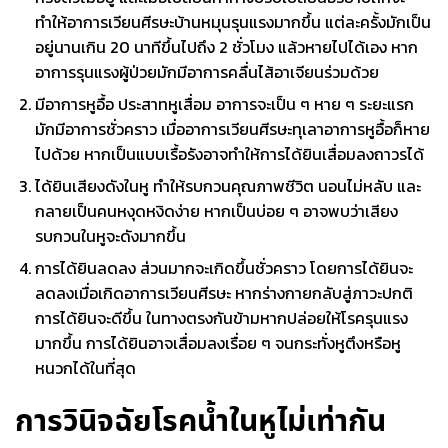
ทำให้อาการเวียนศีรษะบ้านหมุนรุนแรงมากขึ้น แต่ละครั้งมักเป็น
อยู่นานเกิน 20 นาทีขึ้นไปถึง 2 ชั่วโมง แล้วหายไปได้เอง หาก
อาการรุนแรงผู้ป่วยมักมีอาการคลื่นไส้อาเจียนร่วมด้วย
มีอาการหูอื้อ ประสาทหูเสื่อม อาการจะเป็น ๆ หาย ๆ ระยะแรก
มักมีอาการชั่วคราว เมื่ออาการ
เวียนศีรษะทุเลาอาการหูอื้อก็หาย
ไปด้วย หากเป็นแบบเรื้อรังอาจทำให้การได้ยินเสื่อมลงถาวรได้
ได้ยินเสียงดังในหู ทำให้รบกวนคุณภาพชีวิต นอนไม่หลับ และ
กลายเป็นคนหงุดหงิดง่าย หาก
เป็นบ่อย ๆ อาจพบว่าเสียง
รบกวนในหูจะดังมากขึ้น
การได้ยินลดลง ส่วนมากจะเกิดขึ้นชั่วคราว โดยการได้ยินจะ
ลดลงเมื่อเกิดอาการเวียนศีรษะ
หากร่างกายกลับสู่ภาวะปกติ
การได้ยินจะดีขึ้น ในทางตรงกันข้ามหากปล่อยให้โรครุนแรง
มากขึ้น การได้ยินอาจเสื่อมลงเรื่อย ๆ จนกระทั่งหูตึงหรือหู
หนวกได้ในที่สุด
การวินิจฉัยโรคน้ำในหูไม่เท่ากัน