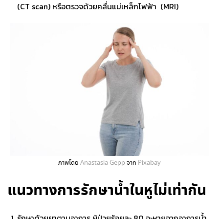
(
CT scan)
หรือตรวจด้วยคลื่น
แม่เหล็กไฟฟ้า (MRI)
ภาพโดย
Anastasia Gepp
จาก
Pixabay
แนวทางการรักษาน้ำในหูไม่เท่ากัน
รักษาด้วยยาตามอาการ ผู้ป่วยร้อยละ 80 จะหายจากอาการ
น้ำ