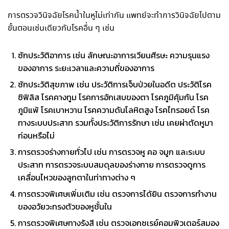
การตรวจวินิจฉัยโรค
น้ำในหูไม่เท่ากัน
แพทย์จะทำการวินิจฉัยไปตาม
ขั้นตอนเช่นเดียวกับโรคอื่น ๆ เช่น
ซักประวัติอาการ เช่น ลักษณะอาการเวียนศีรษะ ความรุนแรง
ของอาการ ระยะเวลาและความถี่
ของอาการ
ซักประวัติสุขภาพ เช่น ประวัติการเจ็บป่วยในอดีต ประวัติโรค
ซิฟิลิส โรคคางทูม โรคการ
อักเสบของตา โรคภูมิคุ้มกัน โรค
ภูมิแพ้ โรคเบาหวาน โรคความดันโลหิตสูง โรคไทรอยด์ โรค
ทางระบบประสาท รวมทั้งประวัติการรักษา เช่น เคยผ่าตัดหูมา
ก่อนหรือไม่
การตรวจร่างกายทั่วไป เช่น
การตรวจหู คอ จมูก และระบบ
ประสาท
การตรวจระบบสมดุล
ของร่างกาย การตรวจดูการ
เคลื่อนไหวของลูกตาในท่าทางต่าง ๆ
การตรวจพิเศษเพิ่มเติม เช่น ตรวจการได้ยิน ตรวจการทำงาน
ของอวัยวะทรงตัวของหูชั้นใน
การตรวจพิเศษทางรังสี เช่น ตรวจเอกซเรย์คอมพิวเตอร์สมอง