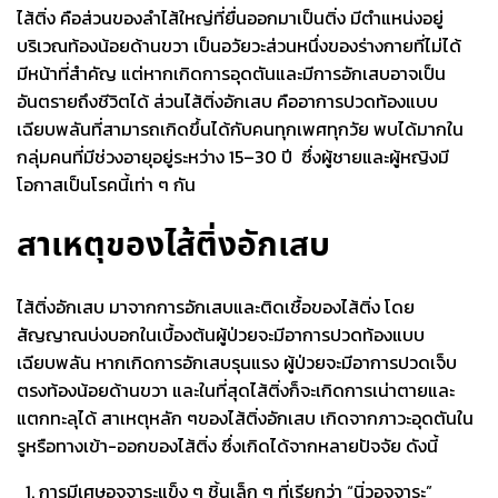
ไส้ติ่ง คือส่วนของลำไส้ใหญ่ที่ยื่นออกมาเป็นติ่ง มีตำแหน่งอยู่
บริเวณท้องน้อยด้านขวา เป็นอวัยวะส่วนหนึ่งของร่างกายที่ไม่ได้
มีหน้าที่สำคัญ แต่หากเกิดการอุดตันและมีการอักเสบอาจเป็น
อันตรายถึงชีวิตได้ ส่วน
ไส้ติ่งอักเสบ คืออาการปวดท้องแบบ
เฉียบพลันที่สามารถเกิดขึ้นได้กับคนทุกเพศทุกวัย พบได้มากใน
กลุ่มคนที่มีช่วงอายุอยู่ระหว่าง 15
–
30 ปี
ซึ่งผู้ชายและผู้หญิงมี
โอกาสเป็นโรคนี้เท่า ๆ กัน
สาเหตุของไส้ติ่งอักเสบ
ไส้ติ่งอักเสบ
มาจากการอักเสบและติดเชื้อของไส้ติ่ง โดย
สัญญาณบ่งบอกในเบื้องต้นผู้ป่วยจะมีอาการปวดท้องแบบ
เฉียบพลัน หากเกิดการอักเสบรุนแรง ผู้ป่วยจะมีอาการปวดเจ็บ
ตรงท้องน้อยด้านขวา และในที่สุดไส้ติ่งก็จะเกิดการเน่าตายและ
แตกทะลุได้ สาเหตุหลัก ๆของ
ไส้ติ่งอักเสบ
เกิดจากภาวะอุดตันใน
รูหรือทางเข้า-ออกของไส้ติ่ง ซึ่งเกิดได้จากหลายปัจจัย ดังนี้
การมีเศษอุจจาระแข็ง ๆ ชิ้นเล็ก ๆ ที่เรียกว่า
“
นิ่วอุจจาระ
”