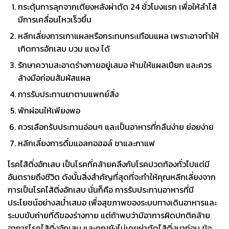
กระตุ้นการลุกจากเตียงหลังผ่าตัด 24 ชั่วโมงแรก เพื่อให้ลำไส้
มีการเคลื่อนไหวเร็วขึ้น
หลีกเลี่ยงการเกาแผลหรือกระทบกระเทือนแผล เพราะอาจทำให้
เกิดการอักเสบ บวม แดง ได้
รักษาความสะอาดร่างกายอยู่เสมอ
ห้ามให้แผลเปียก
และควร
ล้างมือก่อนสัมผัสแผล
การรับประทานยาตามแพทย์สั่ง
พักผ่อนให้เพียงพอ
ควรเลือกรับประทานอ่อนๆ และเป็นอาหารที่กลืนง่าย ย่อยง่าย
หลีกเลี่ยงการดื่มแอลกอฮอล์
ชา
และกาแฟ
โรค
ไส้ติ่งอักเสบ
เป็นโรคที่คล้ายคลึงกับโรคปวดท้องทั่วไปแต่มี
อันตรายถึงชีวิต ดังนั้นสิ่งสำคัญที่สุดที่จะทำให้คุณหลีกเลี่ยงจาก
การเป็นโรคไส้ติ่งอักเสบ นั่นก็คือ การรับประทานอาหารที่มี
ประโยชน์อย่างสม่ำเสมอ เพื่อสุขภาพของระบบทางเดินอาหารและ
ระบบขับถ่ายที่ดีของร่างกาย แต่ถ้าพบว่ามีอาการผิดปกติคล้าย
อาการโรค
ไส้ติ่งอักเสบ
และคุณยังไม่เคยผ่าตัดไส้ติ่งมาก่อน ข้อ