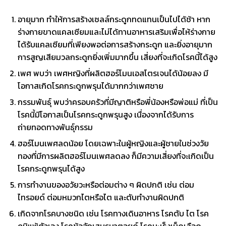
อายุมาก ทำให้การสร้างเซลล์กระดูกทดแทนเป็นไปได้ช้า หาก
ร่างกายขาดแคลเซียมและไม่ได้ทานอาหารเสริมเพื่อไห้ร่างกาย
ได้รับแคลเซียมที่เพียงพอต่อการสร้างกระดูก และยิ่งอายุมาก
การสูญเสียมวลกระดูกยิ่งเพิ่มมากขึ้น เสี่ยงที่จะเกิดโรคนี้ได้สูง
เพศ พบว่า เพศหญิงที่ผลิตฮอร์โมนเอสโตรเจนได้น้อยลง มี
โอกาสเกิดโรคกระดูกพรุนได้มากกว่าเพศชาย
กรรมพันธุ์ พบว่าครอบครัวที่มีญาติหรือพี่น้องหรือพ่อแม่ ที่เป็น
โรคนี้มีโอกาสเป็นโรคกระดูกพรุนสูง เนื่องจากได้รับการ
ถ่ายทอดทางพันธุ์กรรม
ฮอร์โมนเพศลดน้อย โดยเฉพาะในผู้หญิงและผู้ชายในช่วงวัย
ทองที่มีการผลิตฮอร์โมนเพศลดลง ก็มีความเสี่ยงที่จะเกิดเป็น
โรคกระดูกพรุนได้สูง
การทำงานของอวัยวะหรือต่อมต่าง ๆ ผิดปกติ เช่น ต่อม
ไทรอยด์ ต่อมหมวกไตหรือไต และตับทำงานผิดปกติ
เกิดจากโรคบางชนิด เช่น โรคทางเดินอาหาร โรคตับ ไต โรค
ภูมิแพ้ตัวเอง โรคข้ออักเสบรูมาตอยด์ โรคมะเร็งเม็ดเลือด